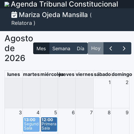
Agenda Tribunal Constitucional
Mariza Ojeda Mansilla
(
Relatora )
agosto
de
Hoy
Mes
Semana
Día
2026
lunes
martes
miércoles
jueves
viernes
sábado
domingo
1
2
3
4
5
6
7
8
9
13:00
12:00
Segunda
Primera
Sala
Sala