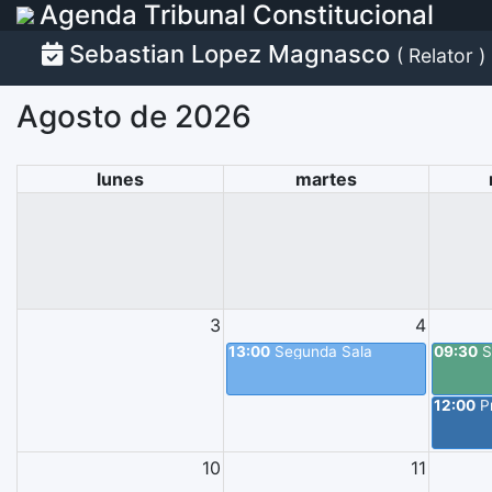
Agenda Tribunal Constitucional
Sebastian Lopez Magnasco
( Relator )
agosto de 2026
lunes
martes
3
4
13:00
Segunda Sala
09:30
S
12:00
P
10
11