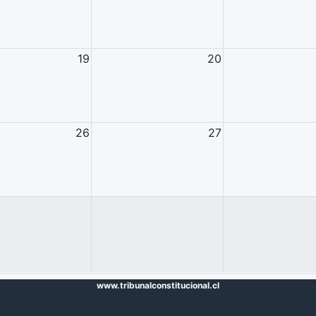
19
20
26
27
www.tribunalconstitucional.cl