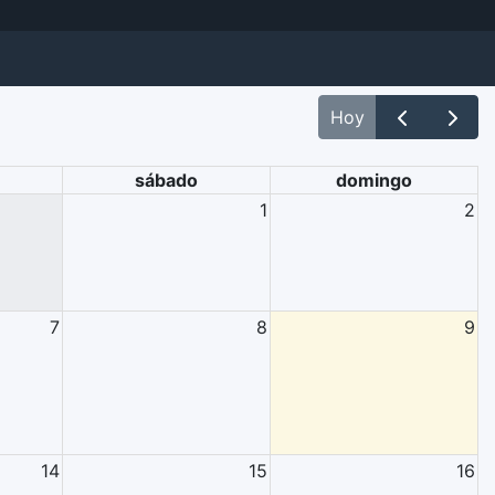
Hoy
sábado
domingo
1
2
7
8
9
14
15
16