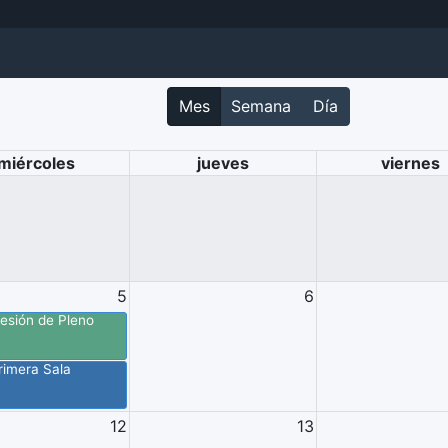
Mes
Semana
Día
miércoles
jueves
viernes
5
6
esión de Pleno
rimera Sala
12
13